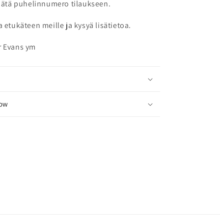
isätä puhelinnumero tilaukseen.
a etukäteen meille ja kysyä lisätietoa.
r Evans ym
row