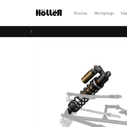
Ohita ja
siirry
sisältöön
Etusivu
Motoplugs
Vaa
Siirry
tuotetietoihin