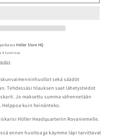
 paikassa
Höller Store HQ
s 4 tunnissa
iedot
iskunvaimenninhuollot sekä säädöt
n. Tehdessäsi tilauksen saat lähetystiedot
 iskarit. Jo maksettu summa vähennetään
 Helppoa kuin heinänteko.
iskarisi Höller Headquarteriin Rovaniemelle.
sä ennen huoltoa ja käymme läpi tarvittavat