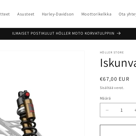
tteet
Asusteet
Harley-Davidson
Moottorikelkka
Ota yhte
ILMAISET POSTIKULUT HÖLLER MOTO KORVATULPPIIN
HÖLLER STORE
Iskunv
Normaalihint
€67,00 EUR
Sisältää verot.
Määrä
Vähennä
tuotteen
Iskunvaimen
määrää